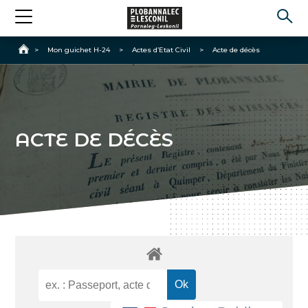
Accueil
>
Mon guichet H-24
>
Actes d’Etat Civil
>
Acte de décès
ACTE DE DÉCÈS