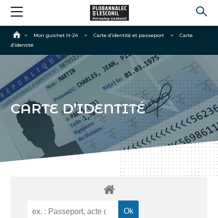
Accueil
>
Mon guichet H-24
>
Carte d’identité et passeport
>
Carte
d’identité
CARTE D’IDENTITÉ