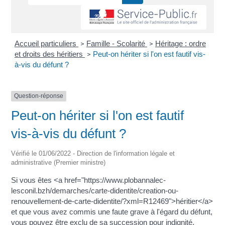
Accueil particuliers
Famille - Scolarité
Héritage : ordre
>
>
et droits des héritiers
Peut-on hériter si l'on est fautif vis-
>
à-vis du défunt ?
Question-réponse
Peut-on hériter si l'on est fautif
vis-à-vis du défunt ?
Vérifié le 01/06/2022 - Direction de l'information légale et
administrative (Premier ministre)
Si vous êtes <a href="https://www.plobannalec-
lesconil.bzh/demarches/carte-didentite/creation-ou-
renouvellement-de-carte-didentite/?xml=R12469">héritier</a>
et que vous avez commis une faute grave à l'égard du défunt,
vous pouvez être exclu de sa succession pour indignité.