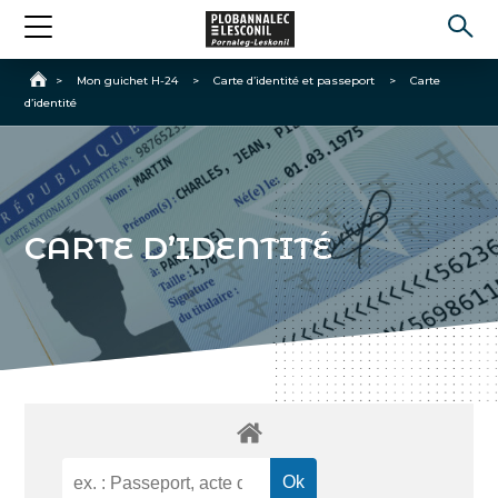
Accueil
>
Mon guichet H-24
>
Carte d’identité et passeport
>
Carte
d’identité
CARTE D’IDENTITÉ