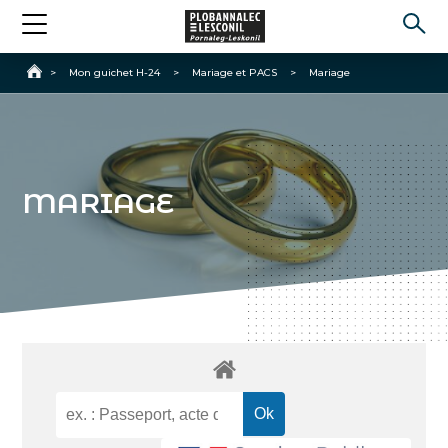
Accueil
>
Mon guichet H-24
>
Mariage et PACS
>
Mariage
MARIAGE