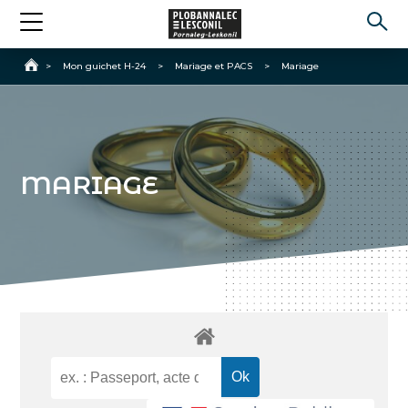
Accueil
>
Mon guichet H-24
>
Mariage et PACS
>
Mariage
MARIAGE