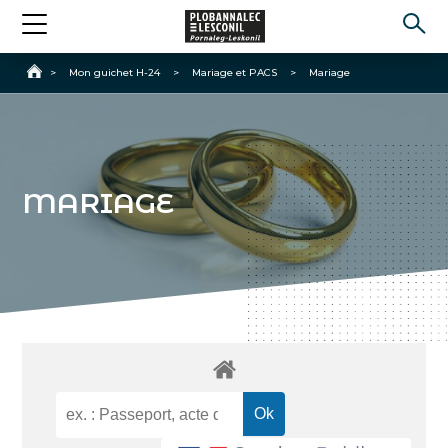
Accueil
>
Mon guichet H-24
>
Mariage et PACS
>
Mariage
MARIAGE