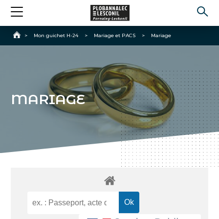
Accueil
>
Mon guichet H-24
>
Mariage et PACS
>
Mariage
MARIAGE