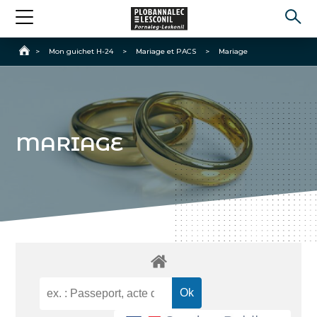
Accueil
>
Mon guichet H-24
>
Mariage et PACS
>
Mariage
MARIAGE