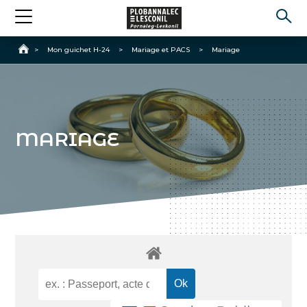
Accueil
>
Mon guichet H-24
>
Mariage et PACS
>
Mariage
MARIAGE