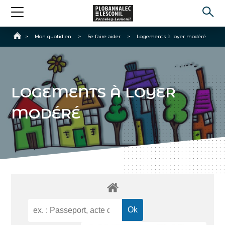
Accueil
>
Mon quotidien
>
Se faire aider
>
Logements à loyer modéré
LOGEMENTS À LOYER
MODÉRÉ