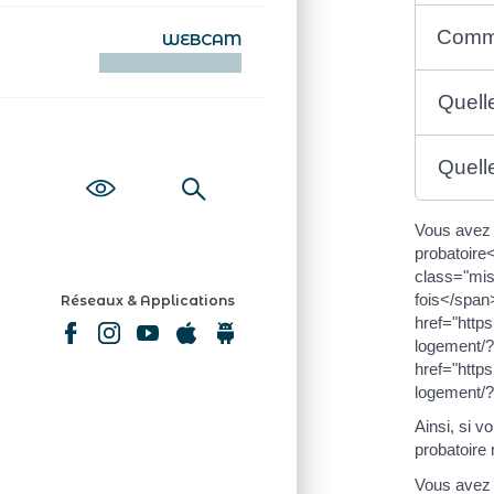
Comme
WEBCAM
KAMERAOÙ WEB
Quell
Quell
Vous avez
probatoire
class="mi
fois</span
Réseaux & Applications
href="http
logement/?
href="http
logement/?
Ainsi, si 
probatoire
Vous avez 