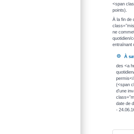
<span clas
points).
À la fin d
class="mis
ne commett
quotidien/
entraînant 
À sav
des <a h
quotidie
permis</a
(<span c
d'une inv
class="m
date de d
- 24.06.1