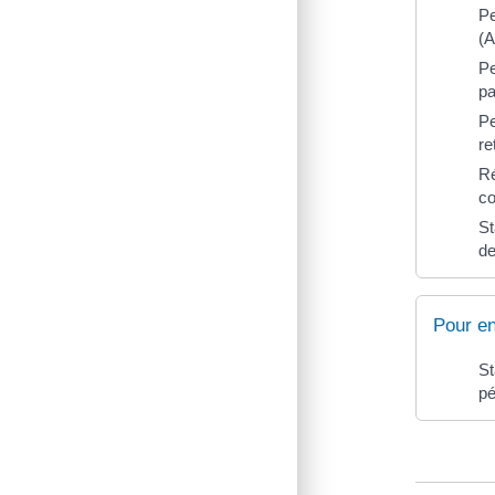
Pe
(A
Pe
pa
Pe
re
Ré
co
St
de
Pour en
St
pé