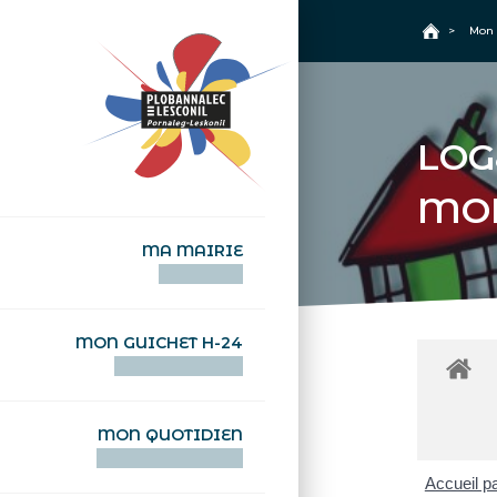
+
Confort
Accueil
>
Mon 
LOG
MO
MA MAIRIE
AN TI-KÊR
MON GUICHET H-24
DEGEMER H-24
MON QUOTIDIEN
WAR MA DEVEZH
Accueil pa