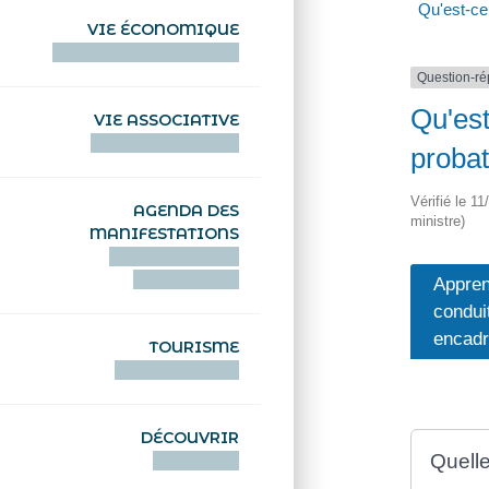
Qu'est-ce
VIE ÉCONOMIQUE
HENTOÙ EKONOMIKEL
Question-r
Qu'est
VIE ASSOCIATIVE
HENTOÙ KEVREAÑ
probat
Vérifié le 11
AGENDA DES
ministre)
MANIFESTATIONS
DEIZIATAER AN
ABADENNOÙ
Appren
condui
encad
TOURISME
TOURISTEREZH
DÉCOUVRIR
Quell
DIZOLOIÑ