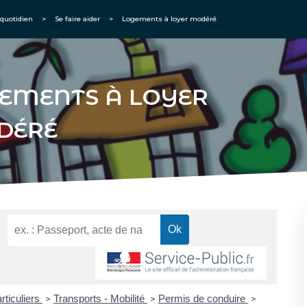
quotidien
>
Se faire aider
>
Logements à loyer modéré
EMENTS À LOYER
DÉRÉ
rticuliers
Transports - Mobilité
Permis de conduire
>
>
>