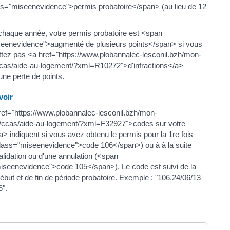
s="miseenevidence">permis probatoire</span> (au lieu de 12
e chaque année, votre permis probatoire est <span
eenevidence">augmenté de plusieurs points</span> si vous
ez pas <a href="https://www.plobannalec-lesconil.bzh/mon-
ccas/aide-au-logement/?xml=R10272">d'infractions</a>
une perte de points.
oir
ref="https://www.plobannalec-lesconil.bzh/mon-
n/ccas/aide-au-logement/?xml=F32927">codes sur votre
> indiquent si vous avez obtenu le permis pour la 1re fois
lass="miseenevidence">code 106</span>) ou à à la suite
alidation ou d'une annulation (<span
iseenevidence">code 105</span>). Le code est suivi de la
ébut et de fin de période probatoire. Exemple : "106.24/06/13
6".