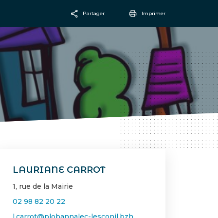
Partager
Imprimer
Facebook
Email
LAURIANE CARROT
1, rue de la Mairie
02 98 82 20 22
l.carrot@plobannalec-lesconil.bzh