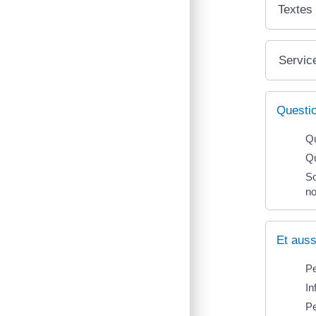
Textes
Service
Questi
Qu
Qu
So
no
Et auss
Pe
In
Pe