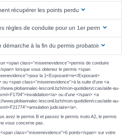
nt récupérer les points perdus ?
es règles de conduite pour un 1er permis ?
e démarche à la fin du permis probatoire ?
 un <span class="miseenevidence">permis de conduire
</span> lorsque vous obtenez le permis <span
seenevidence">pour la 1<Exposant>re</Exposant>
> ou <span class="miseenevidence">à la suite d'une <a
s://www.plobannalec-lesconil.bzh/mon-quotidien/ccas/aide-au-
xml=F1704">invalidation</a> ou d'une </span> <a
s://www.plobannalec-lesconil.bzh/mon-quotidien/ccas/aide-au-
xml=F21774">annulation judiciaire</a>.
vous avez le permis B et passez le permis moto A2, le permis
 ne vous concerne pas.
<span class="miseenevidence">6 points</span> sur votre