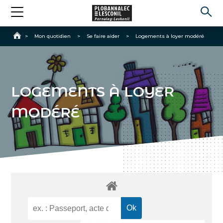
Accueil
>
Mon quotidien
>
Se faire aider
>
Logements à loyer modéré
LOGEMENTS À LOYER
MODÉRÉ