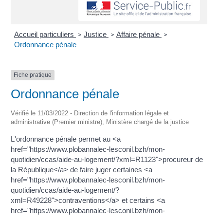
Accueil particuliers
Justice
Affaire pénale
>
>
>
Ordonnance pénale
Fiche pratique
Ordonnance pénale
Vérifié le 11/03/2022 - Direction de l'information légale et
administrative (Premier ministre), Ministère chargé de la justice
L'ordonnance pénale permet au <a
href="https://www.plobannalec-lesconil.bzh/mon-
quotidien/ccas/aide-au-logement/?xml=R1123">procureur de
la République</a> de faire juger certaines <a
href="https://www.plobannalec-lesconil.bzh/mon-
quotidien/ccas/aide-au-logement/?
xml=R49228">contraventions</a> et certains <a
href="https://www.plobannalec-lesconil.bzh/mon-