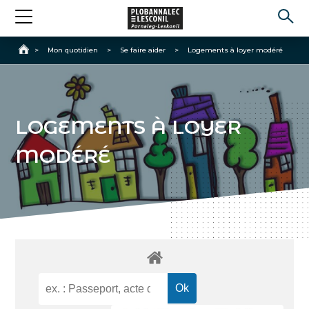
Accueil
>
Mon quotidien
>
Se faire aider
>
Logements à loyer modéré
LOGEMENTS À LOYER
MODÉRÉ