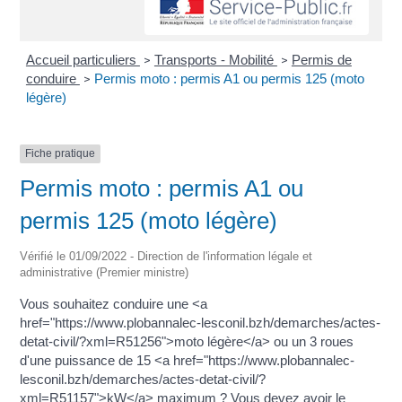
Accueil particuliers
Transports - Mobilité
Permis de
>
>
conduire
Permis moto : permis A1 ou permis 125 (moto
>
légère)
Fiche pratique
Permis moto : permis A1 ou
permis 125 (moto légère)
Vérifié le 01/09/2022 - Direction de l'information légale et
administrative (Premier ministre)
Vous souhaitez conduire une <a
href="https://www.plobannalec-lesconil.bzh/demarches/actes-
detat-civil/?xml=R51256">moto légère</a> ou un 3 roues
d'une puissance de 15 <a href="https://www.plobannalec-
lesconil.bzh/demarches/actes-detat-civil/?
xml=R51157">kW</a> maximum ? Vous devez avoir le